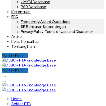
UMKM Database
PSR Database
Ketentuan
FAQ
Frequently Asked Questions
SE Benturan Kepentingan
Privacy Policy, Terms of Use and Disclaimer
Artikel
Kelas Konsultasi
Tentang Kami
Kontak Kami
Kontak Kami
Home
Sekilas FTA