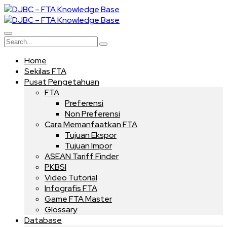
Home
Sekilas FTA
Pusat Pengetahuan
FTA
Preferensi
Non Preferensi
Cara Memanfaatkan FTA
Tujuan Ekspor
Tujuan Impor
ASEAN Tariff Finder
PKBSI
Video Tutorial
Infografis FTA
Game FTA Master
Glossary
Database