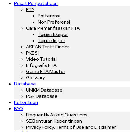
Pusat Pengetahuan
FTA
Preferensi
Non Preferensi
Cara Memanfaatkan FTA
Tujuan Ekspor
Tujuan Impor
ASEAN Tariff Finder
PKBSI
Video Tutorial
Infografis FTA
Game FTA Master
Glossary
Database
UMKM Database
PSR Database
Ketentuan
FAQ
Frequently Asked Questions
SE Benturan Kepentingan
Privacy Policy, Terms of Use and Disclaimer