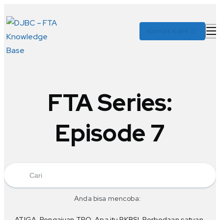
Kontak Kami
FTA Series:
Episode 7
Anda bisa mencoba:
ATIGA
Pengajuan TRQ
Apa itu PKBSI
Perbedaan satuan