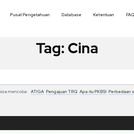
Pusat Pengetahuan
Database
Ketentuan
FA
Tag:
Cina
bisa mencoba:
ATIGA
Pengajuan TRQ
Apa itu PKBSI
Perbedaan 