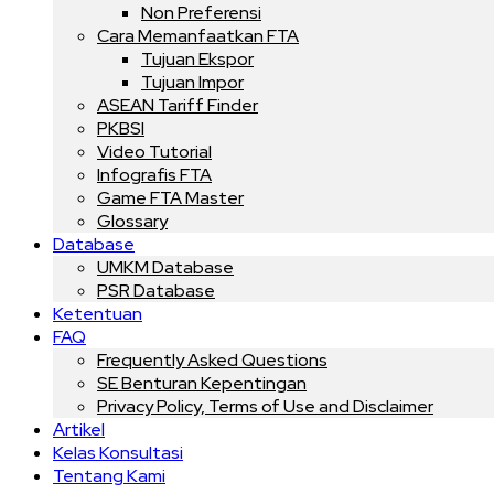
Non Preferensi
Cara Memanfaatkan FTA
Tujuan Ekspor
Tujuan Impor
ASEAN Tariff Finder
PKBSI
Video Tutorial
Infografis FTA
Game FTA Master
Glossary
Database
UMKM Database
PSR Database
Ketentuan
FAQ
Frequently Asked Questions
SE Benturan Kepentingan
Privacy Policy, Terms of Use and Disclaimer
Artikel
Kelas Konsultasi
Tentang Kami