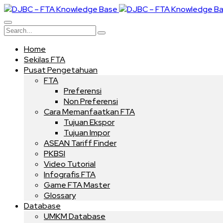
Home
Sekilas FTA
Pusat Pengetahuan
FTA
Preferensi
Non Preferensi
Cara Memanfaatkan FTA
Tujuan Ekspor
Tujuan Impor
ASEAN Tariff Finder
PKBSI
Video Tutorial
Infografis FTA
Game FTA Master
Glossary
Database
UMKM Database