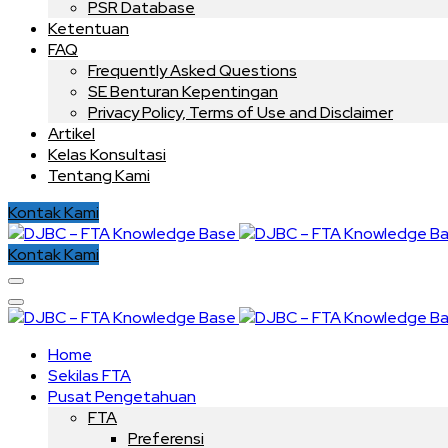
PSR Database
Ketentuan
FAQ
Frequently Asked Questions
SE Benturan Kepentingan
Privacy Policy, Terms of Use and Disclaimer
Artikel
Kelas Konsultasi
Tentang Kami
Kontak Kami
Kontak Kami
Home
Sekilas FTA
Pusat Pengetahuan
FTA
Preferensi