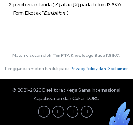
pemberian tanda (✓) atau (X) pada kolom 13 SKA
Form E kotak “
Exhibition”
.
Materi disusun oleh
Tim FTA Knowledge Base KSIKC.
Penggunaan materi tunduk pada
Privacy Policy dan Disclaimer
© 2021-2026 Direktorat Kerja Sama Internasional
Kepabeanan dan Cukai, DJBC