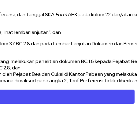
ferensi, dan tanggal SKA
Form
AHK pada kolom 22 dan/atau ko
 lihat lembar lanjutan”; dan
lom 37 BC 2.8 dan pada Lembar Lanjutan Dokumen dan Pem
 yang melakukan penelitian dokumen BC 1.6 kepada Pejabat Be
 2.8; dan
n oleh Pejabat Bea dan Cukai di Kantor Pabean yang melakuka
ana dimaksud pada angka 2, Tarif Preferensi tidak diberikan