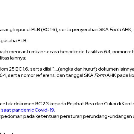
ang Impor di PLB (BC 1.6), serta penyerahan SKA
Form
AHK, 
ngusaha PLB:
jib mencantumkan secara benar kode fasilitas 64, nomor ref
tas lainnya:
m 25 BC 1.6, serta diisi “…..(angka dan huruf) dokumen lainnya,
 64, serta nomor referensi dan tanggal SKA
Form
AHK pada ko
il cetak dokumen BC 2.3 kepada Pejabat Bea dan Cukai di Kan
 saat pandemic Covid-19.
pedoman pada ketentuan peraturan perundang-undangan d