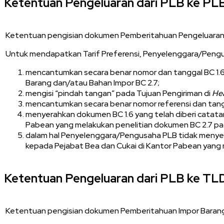
Ketentuan Pengeluaran dari PLB ke PLB
Ketentuan pengisian dokumen Pemberitahuan Pengeluaran Ba
Untuk mendapatkan Tarif Preferensi, Penyelenggara/Pengu
mencantumkan secara benar nomor dan tanggal BC 1.
Barang dan/atau Bahan Impor BC 2.7;
mengisi “pindah tangan” pada Tujuan Pengiriman di
He
mencantumkan secara benar nomor referensi dan tan
menyerahkan dokumen BC 1.6 yang telah diberi catata
Pabean yang melakukan penelitian dokumen BC 2.7 p
dalam hal Penyelenggara/Pengusaha PLB tidak menyera
kepada Pejabat Bea dan Cukai di Kantor Pabean yang m
Ketentuan Pengeluaran dari PLB ke TL
Ketentuan pengisian dokumen Pemberitahuan Impor Barang d