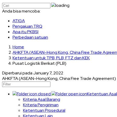
Anda bisa mencoba:
ATIGA
Pengajuan TRQ
Apa itu PKBSI
Perbedaan satuan
Home
AHKFTA (ASEAN–Hong Kong, China Free Trade Agree
Ketentuan untuk TPB, PLB, FTZ dan KEK
Pusat Logistik Berikat (PLB)
Diperbarui pada
January 7, 2022
AHKFTA (ASEAN–Hong Kong, China Free Trade Agreement)
Ketentuan Asal
Kriteria Asal Barang
Kriteria Pengiriman
Ketentuan Prosedural
Ketentuan Lain