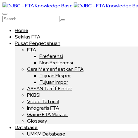
Home
Sekilas FTA
Pusat Pengetahuan
FTA
Preferensi
Non Preferensi
Cara Memanfaatkan FTA
Tujuan Ekspor
Tujuan Impor
ASEAN Tariff Finder
PKBSI
Video Tutorial
Infografis FTA
Game FTA Master
Glossary
Database
UMKM Database