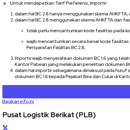
a. Untuk mendapatkan Tarif Preferensi, Importir:
dalam hal BC 2.8 hanya menggunakan skema AHKFTA
,
dalam hal BC 2.8 menggunakan skema AHKFTA dan fasili
tidak perlu mencantumkan kode fasilitas pada kolo
wajib mencantumkan secara benar kode fasilitas
Persyaratan Fasilitas BC 2.8,
Importir wajib menyerahkan dokumen BC 1.6 yang telah
Kantor Pabean yang melakukan penelitian dokumen BC
dalam hal importir sebagaimana dimaksud pada huruf a
dokumen BC 1.6 kepada Pejabat Bea dan Cukai di Kanto
Bagikan info ini
Pusat Logistik Berikat (PLB)