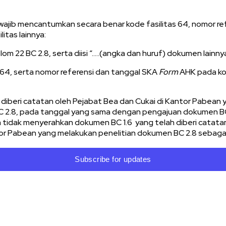
wajib mencantumkan secara benar kode fasilitas 64, nomor re
tas lainnya:
m 22 BC 2.8, serta diisi “…..(angka dan huruf) dokumen lainnya,
 64, serta nomor referensi dan tanggal SKA
Form
AHK pada ko
 diberi catatan oleh Pejabat Bea dan Cukai di Kantor Pabean
 2.8, pada tanggal yang sama dengan pengajuan dokumen BC
 tidak menyerahkan dokumen BC 1.6 yang telah diberi catata
r Pabean yang melakukan penelitian dokumen BC 2.8 sebagaim
Subscribe for updates