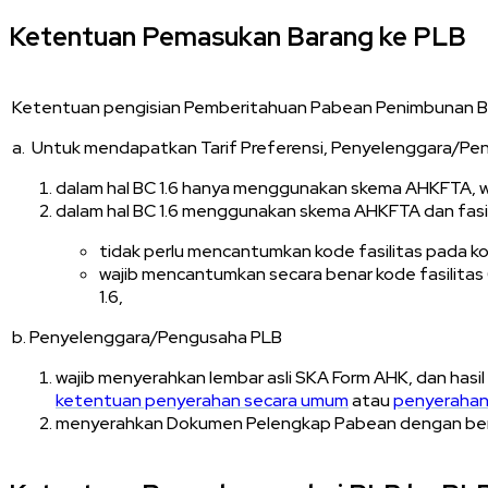
Ketentuan Pemasukan Barang ke PLB
Ketentuan pengisian Pemberitahuan Pabean Penimbunan Bar
a. Untuk mendapatkan Tarif Preferensi, Penyelenggara/Pe
dalam hal BC 1.6 hanya menggunakan skema AHKFTA, wa
dalam hal BC 1.6 menggunakan skema AHKFTA dan fasili
tidak perlu mencantumkan kode fasilitas pada kolo
wajib mencantumkan secara benar kode fasilitas
1.6,
b. Penyelenggara/Pengusaha PLB
wajib menyerahkan lembar asli SKA Form AHK, dan has
ketentuan penyerahan secara umum
atau
penyerahan
menyerahkan Dokumen Pelengkap Pabean dengan ber