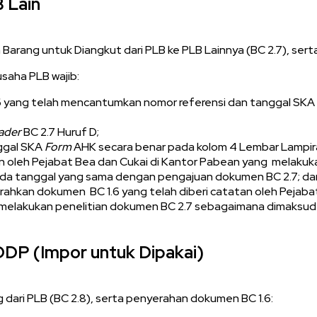
 Lain
rang untuk Diangkut dari PLB ke PLB Lainnya (BC 2.7), sert
saha PLB wajib:
6 yang telah mencantumkan nomor referensi dan tanggal SKA
ader
BC 2.7 Huruf D;
ggal SKA
Form
AHK secara benar pada kolom 4 Lembar Lampira
n oleh Pejabat Bea dan Cukai di Kantor Pabean yang melakuka
ada tanggal yang sama dengan pengajuan dokumen BC 2.7; da
hkan dokumen BC 1.6 yang telah diberi catatan oleh Pejabat
elakukan penelitian dokumen BC 2.7 sebagaimana dimaksud pa
DDP (Impor untuk Dipakai)
ari PLB (BC 2.8), serta penyerahan dokumen BC 1.6: