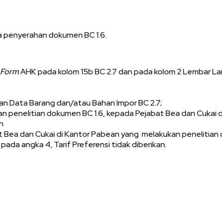
a penyerahan dokumen BC 1.6.
Form
AHK pada kolom 15b BC 2.7 dan pada kolom 2 Lembar L
n Data Barang dan/atau Bahan Impor BC 2.7;
n penelitian dokumen BC 1.6, kepada Pejabat Bea dan Cukai d
n
 Bea dan Cukai di Kantor Pabean yang melakukan penelitian
da angka 4, Tarif Preferensi tidak diberikan.