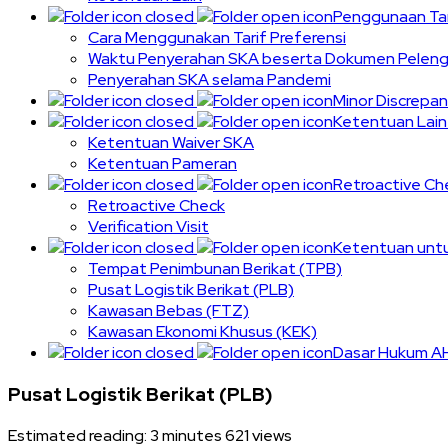
Penggunaan Tar
Cara Menggunakan Tarif Preferensi
Waktu Penyerahan SKA beserta Dokumen Pelen
Penyerahan SKA selama Pandemi
Minor Discrepan
Ketentuan Lain
Ketentuan Waiver SKA
Ketentuan Pameran
Retroactive Che
Retroactive Check
Verification Visit
Ketentuan untu
Tempat Penimbunan Berikat (TPB)
Pusat Logistik Berikat (PLB)
Kawasan Bebas (FTZ)
Kawasan Ekonomi Khusus (KEK)
Dasar Hukum A
Pusat Logistik Berikat (PLB)
Estimated reading: 3 minutes
621 views