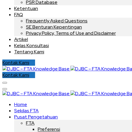
PSR Database
Ketentuan
FAQ
Frequently Asked Questions
SE Benturan Kepentingan
Privacy Policy, Terms of Use and Disclaimer
Artikel
Kelas Konsultasi
Tentang Kami
Kontak Kami
Kontak Kami
Home
Sekilas FTA
Pusat Pengetahuan
FTA
Preferensi