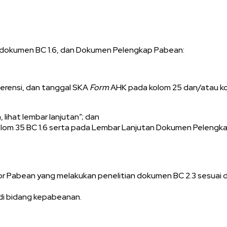
dokumen BC 1.6, dan Dokumen Pelengkap Pabean:
erensi, dan tanggal SKA
Form
AHK pada kolom 25 dan/atau kol
 lihat lembar lanjutan”; dan
lom 35 BC 1.6 serta pada Lembar Lanjutan Dokumen Pelengk
tor Pabean yang melakukan penelitian dokumen BC 2.3 sesuai
i bidang kepabeanan.