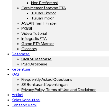
Non Preferensi
Cara Memanfaatkan FTA
Tujuan Ekspor
Tujuan Impor
ASEAN Tariff Finder
PKBSI
Video Tutorial
Infografis FTA
Game FTA Master
Glossary
Database
UMKM Database
PSR Database
Ketentuan
FAQ
Frequently Asked Questions
SE Benturan Kepentingan
Privacy Policy, Terms of Use and Disclaimer
Artikel
Kelas Konsultasi
Tentang Kami