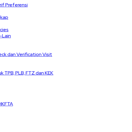
if Preferensi
gkap
cies
-Lain
ck dan Verification Visit
k TPB, PLB, FTZ dan KEK
HKFTA