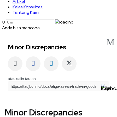
Artikel
Kelas Konsultasi
Tentang Kami
Anda bisa mencoba:
ATIGA
Pengajuan TRQ
Minor Discrepancies
Apa itu PKBSI
Perbedaan satuan
Home
ATIGA (ASEAN Trade In Goods Agreement)
atau salin tautan
Minor Discrepancies
Diperbarui pada
August 24, 2023
Minor Discrepancies