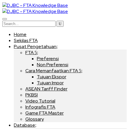
Home
Sekilas FTA
Pusat Pengetahuan
FTA
Preferensi
Non Preferensi
Cara Memanfaatkan FTA
Tujuan Ekspor
Tujuan Impor
ASEAN Tariff Finder
PKBSI
Video Tutorial
Infografis FTA
Game FTA Master
Glossary
Database