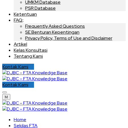
UMKM Database
PSR Database
Ketentuan
FAQ
Frequently Asked Questions
SE Benturan Kepentingan
Privacy Policy, Terms of Use and Disclaimer
Artikel
Kelas Konsultasi
Tentang Kami
Kontak Kami
Kontak Kami
Home
Sekilas FTA