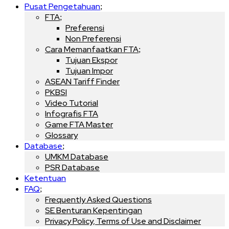
Pusat Pengetahuan
FTA
Preferensi
Non Preferensi
Cara Memanfaatkan FTA
Tujuan Ekspor
Tujuan Impor
ASEAN Tariff Finder
PKBSI
Video Tutorial
Infografis FTA
Game FTA Master
Glossary
Database
UMKM Database
PSR Database
Ketentuan
FAQ
Frequently Asked Questions
SE Benturan Kepentingan
Privacy Policy, Terms of Use and Disclaimer