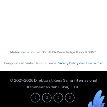
Materi disusun oleh
Tim FTA Knowledge Base KSIKC.
Penggunaan materi tunduk pada
Privacy Policy dan Disclaimer
© 2021-2026 Direktorat Kerja Sama Internasional
Kepabeanan dan Cukai, DJBC