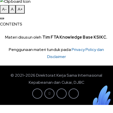
A-
A
A+
CONTENTS
Materi disusun oleh
Tim FTA Knowledge Base KSIKC.
Penggunaan materi tunduk pada
Privacy Policy dan
Disclaimer
© 2021-2026 Direktorat Kerja Sama Internasional
Kepabeanan dan Cukai, DJBC