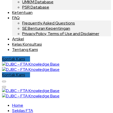
UMKM Database
PSR Database
Ketentuan
FAQ
Frequently Asked Questions
SE Benturan Kepentingan
Privacy Policy, Terms of Use and Disclaimer
Artikel
Kelas Konsultasi
Tentang Kami
Kontak Kami
Kontak Kami
Home
Sekilas FTA