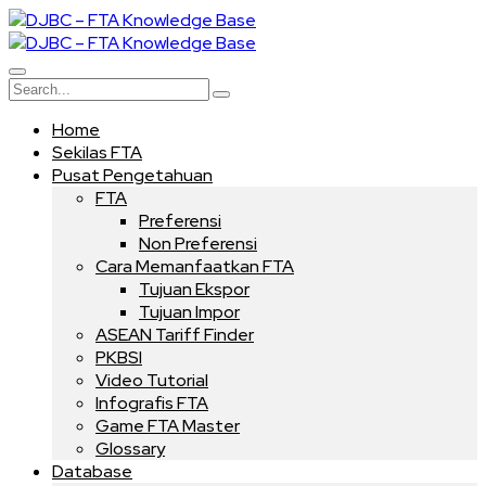
Home
Sekilas FTA
Pusat Pengetahuan
FTA
Preferensi
Non Preferensi
Cara Memanfaatkan FTA
Tujuan Ekspor
Tujuan Impor
ASEAN Tariff Finder
PKBSI
Video Tutorial
Infografis FTA
Game FTA Master
Glossary
Database