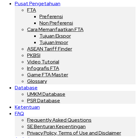
Pusat Pengetahuan
FTA
Preferensi
Non Preferensi
Cara Memanfaatkan FTA
Tujuan Ekspor
Tujuan Impor
ASEAN Tariff Finder
PKBSI
Video Tutorial
Infografis FTA
Game FTA Master
Glossary
Database
UMKM Database
PSR Database
Ketentuan
FAQ
Frequently Asked Questions
SE Benturan Kepentingan
Privacy Policy, Terms of Use and Disclaimer