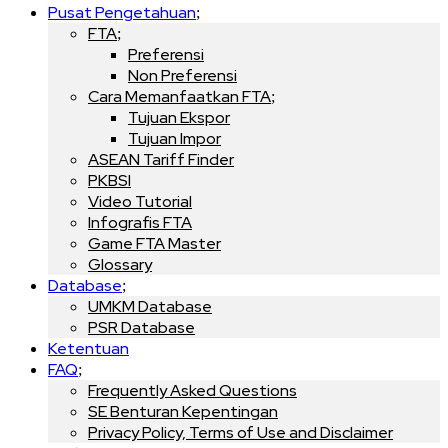
Pusat Pengetahuan
FTA
Preferensi
Non Preferensi
Cara Memanfaatkan FTA
Tujuan Ekspor
Tujuan Impor
ASEAN Tariff Finder
PKBSI
Video Tutorial
Infografis FTA
Game FTA Master
Glossary
Database
UMKM Database
PSR Database
Ketentuan
FAQ
Frequently Asked Questions
SE Benturan Kepentingan
Privacy Policy, Terms of Use and Disclaimer