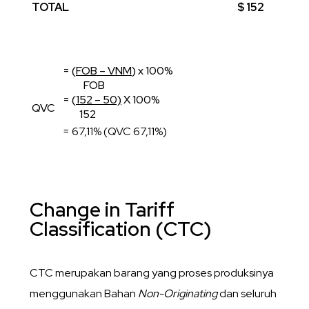
TOTAL
$ 152
= (
FOB – VNM
) x 100%
FOB
= (
152 – 50)
X 100%
QVC
152
= 67,11% (QVC 67,11%)
Change in Tariff
Classification (CTC)
CTC merupakan barang yang proses produksinya
menggunakan Bahan
Non-Originating
dan seluruh