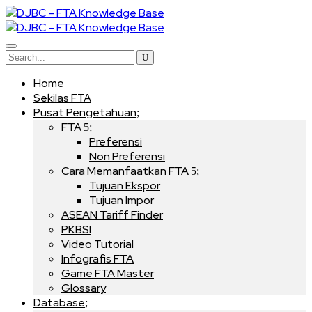
Home
Sekilas FTA
Pusat Pengetahuan
FTA
Preferensi
Non Preferensi
Cara Memanfaatkan FTA
Tujuan Ekspor
Tujuan Impor
ASEAN Tariff Finder
PKBSI
Video Tutorial
Infografis FTA
Game FTA Master
Glossary
Database