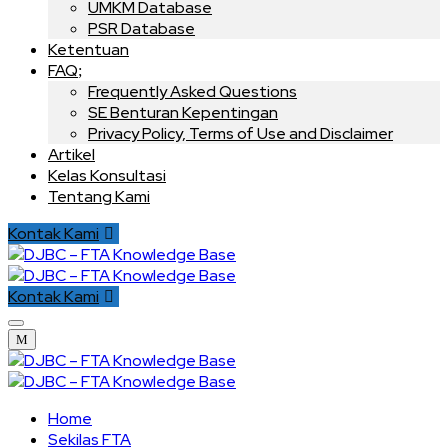
UMKM Database
PSR Database
Ketentuan
FAQ
Frequently Asked Questions
SE Benturan Kepentingan
Privacy Policy, Terms of Use and Disclaimer
Artikel
Kelas Konsultasi
Tentang Kami
Kontak Kami
Kontak Kami
Home
Sekilas FTA