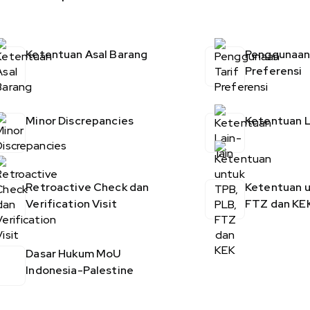
Ketentuan Asal Barang
Penggunaan 
Preferensi
Minor Discrepancies
Ketentuan L
Retroactive Check dan
Ketentuan u
Verification Visit
FTZ dan KE
Dasar Hukum MoU
Indonesia-Palestine