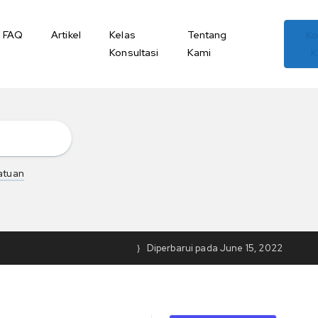
FAQ
Artikel
Kelas
Tentang
Ko
Konsultasi
Kami
K
atuan
Diperbarui pada
June 15, 2022