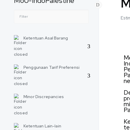
M
MoU-IndoPalestine
Esti
Ketentuan Asal Barang
Me
In
Penggunaan Tarif Preferensi
Pe
Pa
ne
De
Minor Discrepancies
pr
mi
Pa
Ke
Ketentuan Lain-lain
te