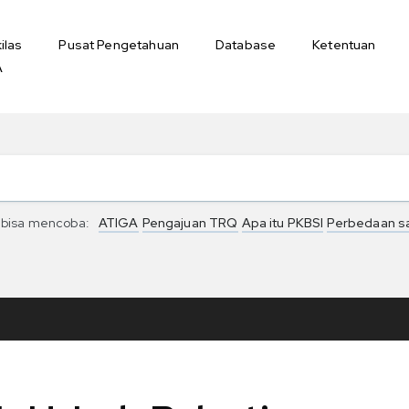
ilas
Pusat Pengetahuan
Database
Ketentuan
A
bisa mencoba:
ATIGA
Pengajuan TRQ
Apa itu PKBSI
Perbedaan s