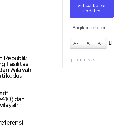
Subscribe for
updates
Bagikan info ini
A-
A
A+
h Republik
CONTENTS
 Fasilitasi
ari Wilayah
ti kedua
rif
0410) dan
wilayah
referensi