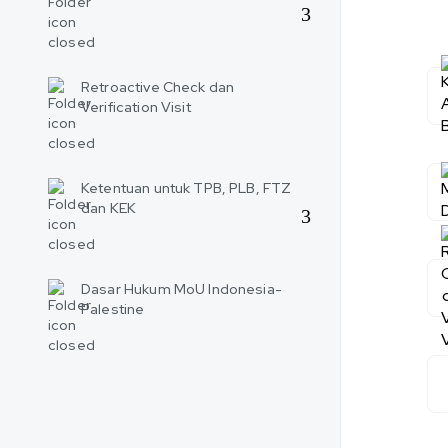
Retroactive Check dan
Verification Visit
Ketentuan untuk TPB, PLB, FTZ
dan KEK
Dasar Hukum MoU Indonesia-
Palestine