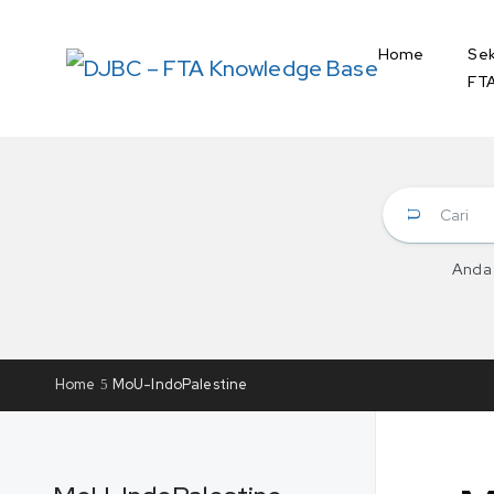
Home
Sek
FT
Anda 
Home
MoU-IndoPalestine