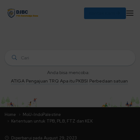
Kontak Kami
Anda bisa mencoba:
ATIGA
Pengajuan TRQ
Apa itu PKBSI
Perbedaan satuan
Home
MoU-IndoPalestine
Ketentuan untuk TPB, PLB, FTZ dan KEK
Diperbarui pada
August 29, 2023